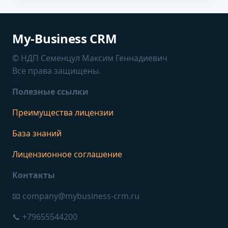
My-Business CRM
© НДП Семенцул Максим Геннадиевич
Все права защищены.
Полезные ссылки
Преимущества лицензии
База знаний
Лицензионное соглашение
Контакты
📧 company@mybusiness-crm.ru
📞 +79655544200