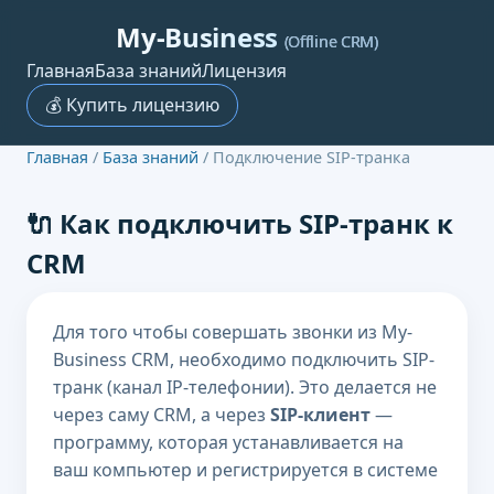
My-Business
(Offline CRM)
Главная
База знаний
Лицензия
💰 Купить лицензию
Главная
/
База знаний
/ Подключение SIP-транка
🔌 Как подключить SIP-транк к
CRM
Для того чтобы совершать звонки из My-
Business CRM, необходимо подключить SIP-
транк (канал IP-телефонии). Это делается не
через саму CRM, а через
SIP-клиент
—
программу, которая устанавливается на
ваш компьютер и регистрируется в системе